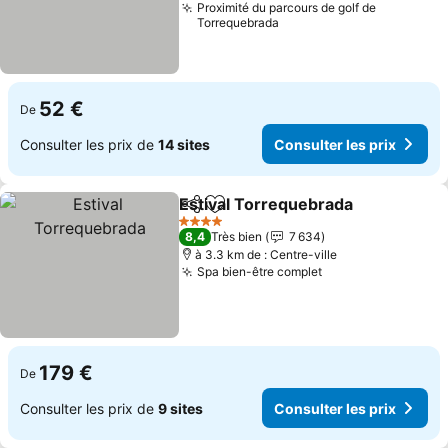
Proximité du parcours de golf de
Torrequebrada
52 €
De
Consulter les prix de
14 sites
Consulter les prix
Estival Torrequebrada
Partager
Ajouter à mes favoris
4 Étoiles
8,4
Très bien
7 634
à 3.3 km de : Centre-ville
Spa bien-être complet
179 €
De
Consulter les prix de
9 sites
Consulter les prix