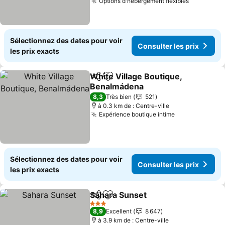
Options d'hébergement flexibles
Sélectionnez des dates pour voir
Consulter les prix
les prix exacts
White Village Boutique,
Partager
Ajouter à mes favoris
Benalmádena
8,3
Très bien
521
à 0.3 km de : Centre-ville
Expérience boutique intime
Sélectionnez des dates pour voir
Consulter les prix
les prix exacts
Sahara Sunset
Partager
Ajouter à mes favoris
3 Étoiles
8,9
Excellent
8 647
à 3.9 km de : Centre-ville