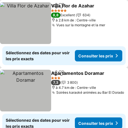
Villa Flor de Azahar
Partager
Ajouter à mes favoris
5 Étoiles
8,8
Excellent
634
à 2.8 km de : Centre-ville
Vues sur la montagne et la mer
Sélectionnez des dates pour voir
Consulter les prix
les prix exacts
Apartamentos Doramar
Partager
Ajouter à mes favoris
3 Étoiles
7,3
3 800
à 4.7 km de : Centre-ville
Soirées karaoké animées au Bar El Dorado
Sélectionnez des dates pour voir
Consulter les prix
les prix exacts