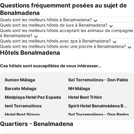
Questions fréquemment posées au sujet de
Benalmadena
Quels sont les meilleurs hôtels à Benalmadena?
Quels sont les meilleurs hôtels de luxe à Benalmadena?
Quels sont les meilleurs hôtels acceptant les animaux de compagnie
à Benalmadena?
Quels sont les meilleurs hôtels avec spa à Benalmadena?
Quels sont les meilleurs hôtels avec une piscine à Benalmadena?
Hôtels Benalmadena
Ces hôtels sont susceptibles de vous intéresser...
Ilunion Málaga
Sol Torremolinos - Don Pablo
Barcelo Malaga
NH Málaga
Medplaya Hotel Pez Espada
Hotel Best Tritón
tent Torremolinos
Spirit Hotel Benalmádena Beach
Hotel Best Siroco
Sol Torremolinos - Don Pedro
Quartiers - Benalmadena
Atarazanas Málaga Boutique Hotel
H10 Croma Malaga
Sallés Hotel Málaga Centro
Leonardo Hotel Torremolinos Costa del Sol