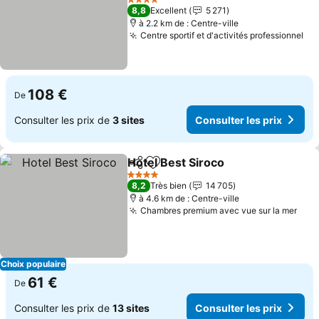
4 Étoiles
8,8
Excellent
5 271
à 2.2 km de : Centre-ville
Centre sportif et d'activités professionnel
108 €
De
Consulter les prix de
3 sites
Consulter les prix
Hotel Best Siroco
Partager
Ajouter à mes favoris
4 Étoiles
8,2
Très bien
14 705
à 4.6 km de : Centre-ville
Chambres premium avec vue sur la mer
Choix populaire
61 €
De
Consulter les prix de
13 sites
Consulter les prix