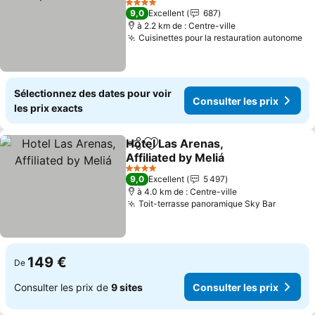
4 Étoiles
9,0
Excellent
687
à 2.2 km de : Centre-ville
Cuisinettes pour la restauration autonome
Sélectionnez des dates pour voir
Consulter les prix
les prix exacts
Hotel Las Arenas,
Partager
Ajouter à mes favoris
Affiliated by Meliá
4 Étoiles
9,0
Excellent
5 497
à 4.0 km de : Centre-ville
Toit-terrasse panoramique Sky Bar
149 €
De
Consulter les prix de
9 sites
Consulter les prix