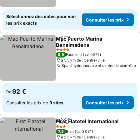
Sélectionnez des dates pour voir
Consulter les prix
les prix exacts
Mac Puerto Marina
Partager
Ajouter à mes favoris
Benalmádena
4 Étoiles
8,9
Excellent
9 577
à 5.5 km de : Centre-ville
Spa d'hydrothérapie et centre de bien-être
92 €
De
Consulter les prix de
9 sites
Consulter les prix
First Flatotel International
Partager
Ajouter à mes favoris
3 Étoiles
7,5
Bien
8 031
à 2.5 km de : Centre-ville