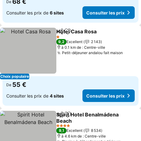
68 €
De
Consulter les prix de
6 sites
Consulter les prix
Hotel Casa Rosa
Partager
Ajouter à mes favoris
1 Étoiles
9,2
Excellent
2 143
à 0.1 km de : Centre-ville
Petit-déjeuner andalou fait maison
Choix populaire
55 €
De
Consulter les prix de
4 sites
Consulter les prix
Spirit Hotel Benalmádena
Partager
Ajouter à mes favoris
Beach
4 Étoiles
9,1
Excellent
8 534
à 4.6 km de : Centre-ville