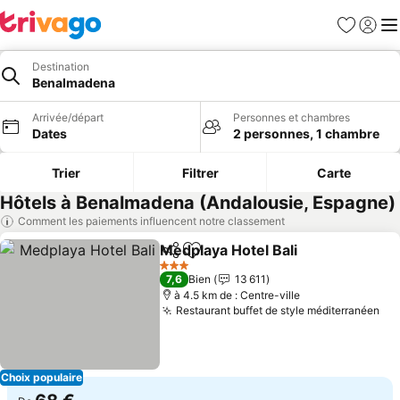
Favoris
Se con
Me
Destination
Benalmadena
Arrivée/départ
Personnes et chambres
Dates
2 personnes, 1 chambre
Trier
Filtrer
Carte
Hôtels à Benalmadena (Andalousie, Espagne)
Comment les paiements influencent notre classement
Medplaya Hotel Bali
Partager
Ajouter à mes favoris
3 Étoiles
7,6
Bien
13 611
à 4.5 km de : Centre-ville
Restaurant buffet de style méditerranéen
Choix populaire