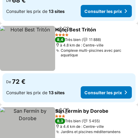
68 €
De
Consulter les prix de
13 sites
Consulter les prix
Hotel Best Tritón
Partager
Ajouter à mes favoris
4 Étoiles
8,4
Très bien
11 888
à 4.8 km de : Centre-ville
Complexe multi-piscines avec parc
aquatique
72 €
De
Consulter les prix de
13 sites
Consulter les prix
San Fermín by Dorobe
Partager
Ajouter à mes favoris
3 Étoiles
8,3
Très bien
5 455
à 4.4 km de : Centre-ville
Jardins et piscines méditerranéens