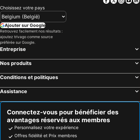
Facebook
Twitter
Insta
Yo
Málaga, Andalousie Hôtels
Cordoue, Andalousie Hôtels
Choisissez votre pays
Urban Malaga Apartments
LD Convento Cister
Ronda, Andalousie Hôtels
La Carlota, Andalousie Hôtels
Jaén, Andalousie Hôtels
Carmona, Andalousie Hôtels
Ajouter sur Google
Retrouvez facilement nos résultats :
La Viñuela, Andalousie Hôtels
Barcelone, Catalogne Hôtels
ajoutez trivago comme source
Madrid, Madrid Hôtels
Valence, Valence Hôtels
préférée sur Google.
Entreprise
Benidorm, Valence Hôtels
Séville, Andalousie Hôtels
Adeje, Îles Canaries Hôtels
Lloret de Mar, Catalogne Hôtels
Nos produits
Torremolinos, Andalousie Hôtels
Conditions et politiques
Assistance
Connectez-vous pour bénéficier des
avantages réservés aux membres
Personnalisez votre expérience
Offres fidélité et Prix membres