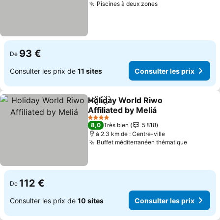
Piscines à deux zones
93 €
De
Consulter les prix de
11 sites
Consulter les prix
Holiday World Riwo
Partager
Ajouter à mes favoris
Affiliated by Meliá
4 Étoiles
8,0
Très bien
5 818
à 2.3 km de : Centre-ville
Buffet méditerranéen thématique
112 €
De
Consulter les prix de
10 sites
Consulter les prix