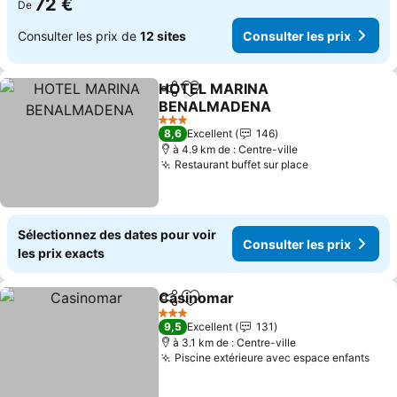
72 €
De
Consulter les prix de
12 sites
Consulter les prix
HOTEL MARINA
Partager
Ajouter à mes favoris
BENALMADENA
3 Étoiles
8,6
Excellent
146
à 4.9 km de : Centre-ville
Restaurant buffet sur place
Sélectionnez des dates pour voir
Consulter les prix
les prix exacts
Casinomar
Partager
Ajouter à mes favoris
3 Étoiles
9,5
Excellent
131
à 3.1 km de : Centre-ville
Piscine extérieure avec espace enfants