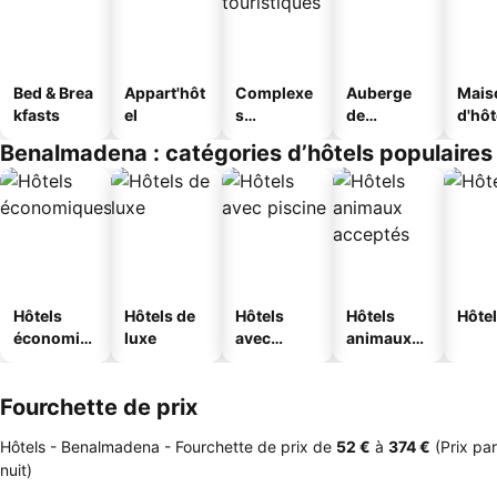
Bed & Brea
Appart'hôt
Complexe
Auberge
Mais
kfasts
el
s
de
d'hô
touristique
jeunesse
Benalmadena : catégories d’hôtels populaires
s
Hôtels
Hôtels de
Hôtels
Hôtels
Hôtel
économiq
luxe
avec
animaux
ues
piscine
acceptés
Fourchette de prix
Hôtels - Benalmadena -
Fourchette de prix
de
‎52 €
à
‎374 €
(Prix par
nuit)