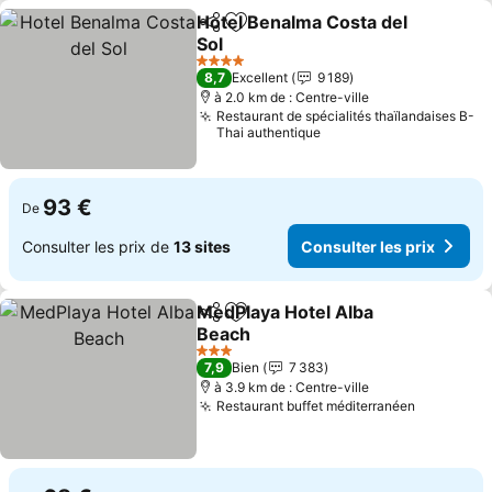
Hotel Benalma Costa del
Partager
Ajouter à mes favoris
Sol
4 Étoiles
8,7
Excellent
9 189
à 2.0 km de : Centre-ville
Restaurant de spécialités thaïlandaises B-
Thai authentique
93 €
De
Consulter les prix de
13 sites
Consulter les prix
MedPlaya Hotel Alba
Partager
Ajouter à mes favoris
Beach
3 Étoiles
7,9
Bien
7 383
à 3.9 km de : Centre-ville
Restaurant buffet méditerranéen