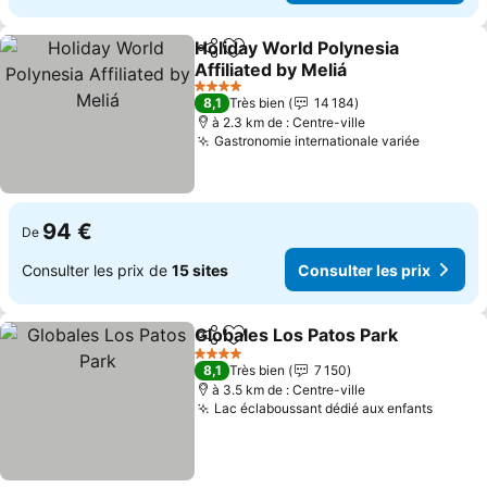
Holiday World Polynesia
Partager
Ajouter à mes favoris
Affiliated by Meliá
4 Étoiles
8,1
Très bien
14 184
à 2.3 km de : Centre-ville
Gastronomie internationale variée
94 €
De
Consulter les prix de
15 sites
Consulter les prix
Globales Los Patos Park
Partager
Ajouter à mes favoris
4 Étoiles
8,1
Très bien
7 150
à 3.5 km de : Centre-ville
Lac éclaboussant dédié aux enfants