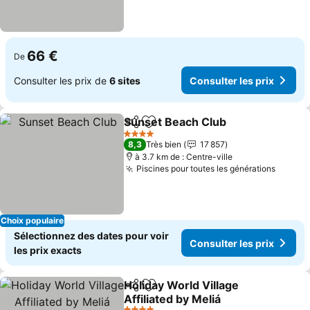
66 €
De
Consulter les prix de
6 sites
Consulter les prix
Sunset Beach Club
Partager
Ajouter à mes favoris
4 Étoiles
8,3
Très bien
17 857
à 3.7 km de : Centre-ville
Piscines pour toutes les générations
Choix populaire
Sélectionnez des dates pour voir
Consulter les prix
les prix exacts
Holiday World Village
Partager
Ajouter à mes favoris
Affiliated by Meliá