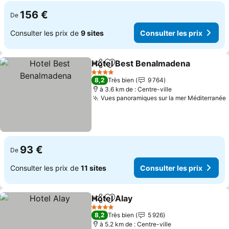
156 €
De
Consulter les prix de
9 sites
Consulter les prix
Hotel Best Benalmadena
Partager
Ajouter à mes favoris
4 Étoiles
8,2
Très bien
9 764
à 3.6 km de : Centre-ville
Vues panoramiques sur la mer Méditerranée
93 €
De
Consulter les prix de
11 sites
Consulter les prix
Hotel Alay
Partager
Ajouter à mes favoris
4 Étoiles
8,2
Très bien
5 926
à 5.2 km de : Centre-ville