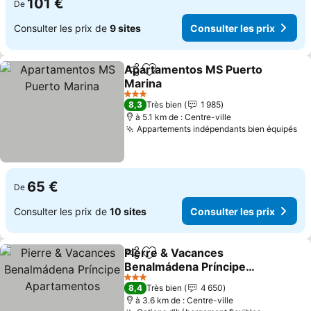
101 €
De
Consulter les prix de
9 sites
Consulter les prix
Apartamentos MS Puerto
Partager
Ajouter à mes favoris
Marina
3 Étoiles
8,3
Très bien
1 985
à 5.1 km de : Centre-ville
Appartements indépendants bien équipés
65 €
De
Consulter les prix de
10 sites
Consulter les prix
Pierre & Vacances
Partager
Ajouter à mes favoris
Benalmádena Príncipe
Apartamentos
3 Étoiles
8,4
Très bien
4 650
à 3.6 km de : Centre-ville