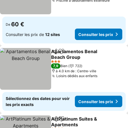
Piscine à débordement extérieure
60 €
De
Consulter les prix de
12 sites
Consulter les prix
Apartamentos Benal
Partager
Ajouter à mes favoris
Beach Group
3 Étoiles
7,9
Bien
722
à 4.0 km de : Centre-ville
Loisirs dédiés aux enfants
Sélectionnez des dates pour voir
Consulter les prix
les prix exacts
ArtPlatinum Suites &
Partager
Ajouter à mes favoris
Apartments