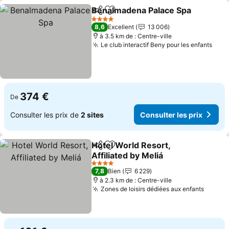
Benalmadena Palace Spa
Partager
Ajouter à mes favoris
4 Étoiles
8,6
Excellent
13 006
à 3.5 km de : Centre-ville
Le club interactif Beny pour les enfants
374 €
De
Consulter les prix de
2 sites
Consulter les prix
Hotel World Resort,
Partager
Ajouter à mes favoris
Affiliated by Meliá
4 Étoiles
7,8
Bien
6 229
à 2.3 km de : Centre-ville
Zones de loisirs dédiées aux enfants