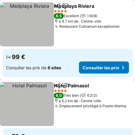
Medplaya Riviera
Partager
Ajouter à mes favoris
4 Étoiles
8,5
Excellent
1 608
à 4.7 km de : Centre-ville
Restaurant Culinarium exceptionnel
99 €
De
Consulter les prix de
6 sites
Consulter les prix
Hotel Palmasol
Partager
Ajouter à mes favoris
4 Étoiles
8,0
Très bien
6 212
à 5.2 km de : Centre-ville
Emplacement privilégié à Puerto Marina