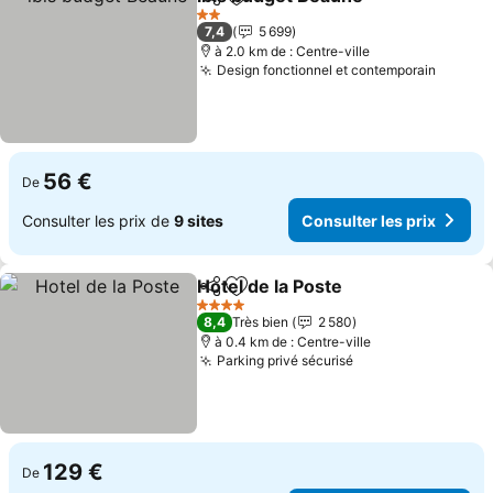
Partager
Ajouter à mes favoris
Consult
2 Étoiles
7,4
5 699
à 2.0 km de : Centre-ville
Design fonctionnel et contemporain
Consult
56 €
De
Consulter les prix de
9 sites
Consulter les prix
Hotel de la Poste
Partager
Ajouter à mes favoris
Consulter
4 Étoiles
8,4
Très bien
2 580
à 0.4 km de : Centre-ville
Parking privé sécurisé
Consulter les pri
129 €
De