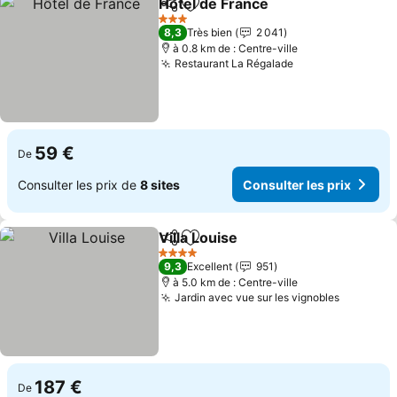
Hôtel de France
Partager
Ajouter à mes favoris
Consulter l
3 Étoiles
8,3
Très bien
2 041
à 0.8 km de : Centre-ville
Restaurant La Régalade
Consulter les p
59 €
De
Consulter les prix de
8 sites
Consulter les prix
Villa Louise
Partager
Ajouter à mes favoris
Consulter les p
4 Étoiles
9,3
Excellent
951
à 5.0 km de : Centre-ville
Jardin avec vue sur les vignobles
Consulte
187 €
De