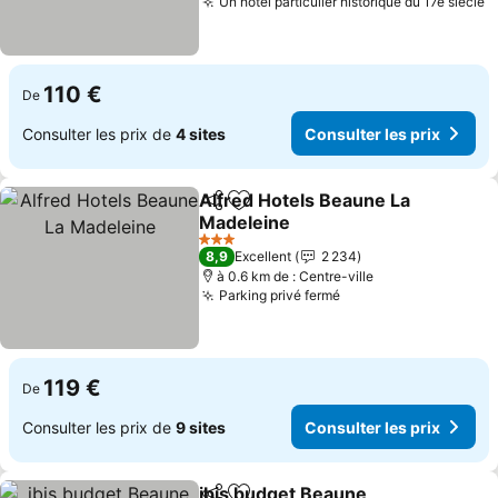
Un hôtel particulier historique du 17e siècle
C
110 €
De
Consulter les prix de
4 sites
Consulter les prix
Alfred Hotels Beaune La
Partager
Ajouter à mes favoris
Madeleine
Consulter les prix
3 Étoiles
8,9
Excellent
2 234
à 0.6 km de : Centre-ville
Parking privé fermé
Consulter les prix
119 €
De
Consulter les prix de
9 sites
Consulter les prix
ibis budget Beaune