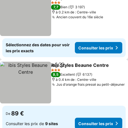
Partager
Ajouter à mes favoris
Consu
3 Étoiles
7,7
Bien
3 197
à 0.2 km de : Centre-ville
Ancien couvent du 16e siècle
Consulter l
Sélectionnez des dates pour voir
Consulter les prix
les prix exacts
ibis Styles Beaune Centre
Partager
Ajouter à mes favoris
3 Étoiles
8,5
Excellent
6 137
à 0.4 km de : Centre-ville
Jus d'orange frais pressé au petit-déjeuner
C
89 €
De
Consulter les prix de
9 sites
Consulter les prix