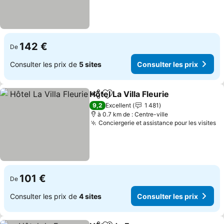
142 €
De
Consulter les prix de
5 sites
Consulter les prix
Hôtel La Villa Fleurie
Partager
Ajouter à mes favoris
Consul
9,2
Excellent
1 481
à 0.7 km de : Centre-ville
Conciergerie et assistance pour les visites
Co
101 €
De
Consulter les prix de
4 sites
Consulter les prix