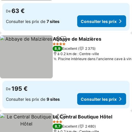
63 €
De
Consulter les prix de
7 sites
Consulter les prix
Abbaye de Maizières
Partager
Ajouter à mes favoris
Consu
4 Étoiles
8,9
Excellent
2 375
à 0.2 km de : Centre-ville
Piscine intérieure dans l'ancienne cave à vin
195 €
De
Consulter les prix de
9 sites
Consulter les prix
Le Central Boutique Hôtel
Partager
Ajouter à mes favoris
3 Étoiles
8,7
Excellent
2 480
à 0.2 km de : Centre-ville