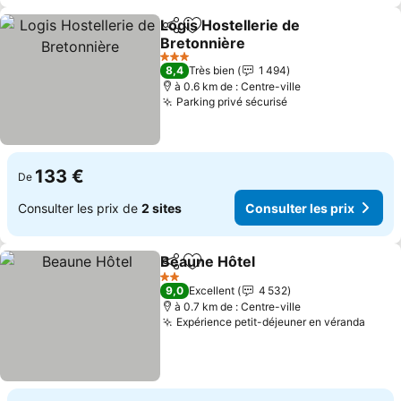
Logis Hostellerie de
Partager
Ajouter à mes favoris
Bretonnière
Consulter les prix
3 Étoiles
8,4
Très bien
1 494
à 0.6 km de : Centre-ville
Parking privé sécurisé
Consulter les pri
133 €
De
Consulter les prix de
2 sites
Consulter les prix
Beaune Hôtel
Partager
Ajouter à mes favoris
Consulter les
2 Étoiles
9,0
Excellent
4 532
à 0.7 km de : Centre-ville
Expérience petit-déjeuner en véranda
Consu