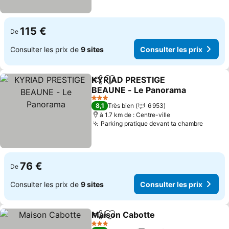
115 €
De
Consulter les prix de
9 sites
Consulter les prix
KYRIAD PRESTIGE
Partager
Ajouter à mes favoris
BEAUNE - Le Panorama
Consulter les prix
3 Étoiles
8,1
Très bien
6 953
à 1.7 km de : Centre-ville
Parking pratique devant ta chambre
Consult
76 €
De
Consulter les prix de
9 sites
Consulter les prix
Maison Cabotte
Partager
Ajouter à mes favoris
Consulter l
3 Étoiles