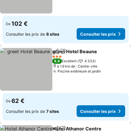
102 €
De
Consulter les prix de
8 sites
Consulter les prix
greet Hotel Beaune
Partager
Ajouter à mes favoris
Consult
3 Étoiles
8,6
Excellent
4 333
à 1.9 km de : Centre-ville
Piscine extérieure et jardin
Consulter les 
62 €
De
Consulter les prix de
7 sites
Consulter les prix
Hotel Athanor Centre