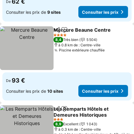
62 €
De
Consulter les prix de
9 sites
Consulter les prix
Mercure Beaune Centre
Partager
Ajouter à mes favoris
Co
4 Étoiles
8,4
Très bien
5 504
à 0.8 km de : Centre-ville
Piscine extérieure chauffée
Consulter les
93 €
De
Consulter les prix de
10 sites
Consulter les prix
Les Remparts Hôtels et
Partager
Ajouter à mes favoris
Demeures Historiques
Consulter les prix
3 Étoiles
8,9
Excellent
1 043
à 0.3 km de : Centre-ville