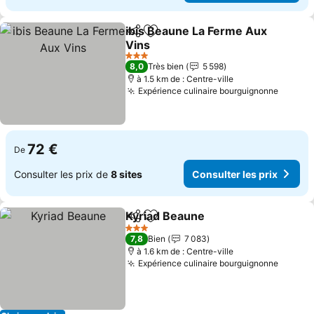
ibis Beaune La Ferme Aux
Partager
Ajouter à mes favoris
Vins
Consulter les prix
3 Étoiles
8,0
Très bien
5 598
à 1.5 km de : Centre-ville
Expérience culinaire bourguignonne
Consult
72 €
De
Consulter les prix de
8 sites
Consulter les prix
Kyriad Beaune
Partager
Ajouter à mes favoris
Consulter le
3 Étoiles
7,8
Bien
7 083
à 1.6 km de : Centre-ville
Expérience culinaire bourguignonne
Consult