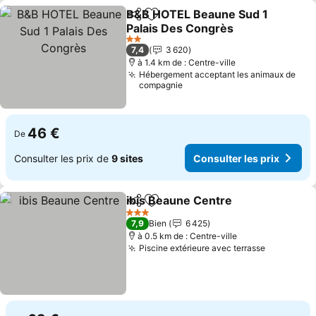
B&B HOTEL Beaune Sud 1
Partager
Ajouter à mes favoris
Palais Des Congrès
Consulter les prix
2 Étoiles
7,4
3 620
à 1.4 km de : Centre-ville
Hébergement acceptant les animaux de
compagnie
46 €
De
Consulter les prix de
9 sites
Consulter les prix
ibis Beaune Centre
Partager
Ajouter à mes favoris
Consult
3 Étoiles
7,9
Bien
6 425
à 0.5 km de : Centre-ville
Piscine extérieure avec terrasse
Consulter