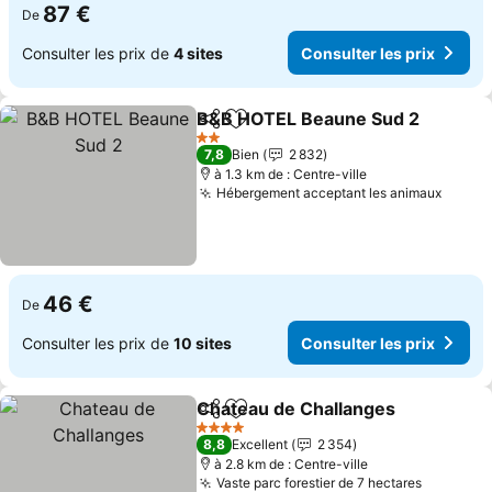
87 €
De
Consulter les prix de
4 sites
Consulter les prix
B&B HOTEL Beaune Sud 2
Partager
Ajouter à mes favoris
2 Étoiles
7,8
Bien
2 832
à 1.3 km de : Centre-ville
Hébergement acceptant les animaux
Consul
46 €
De
Consulter les prix de
10 sites
Consulter les prix
Chateau de Challanges
Partager
Ajouter à mes favoris
Con
4 Étoiles
8,8
Excellent
2 354
à 2.8 km de : Centre-ville
Vaste parc forestier de 7 hectares
Consulte