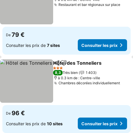
Restaurant et bar régionaux sur place
Consu
79 €
De
Consulter les prix de
7 sites
Consulter les prix
Hôtel des Tonneliers
Partager
Ajouter à mes favoris
Consu
3 Étoiles
8,3
Très bien
1 403
à 0.3 km de : Centre-ville
Chambres décorées individuellement
Consul
96 €
De
Consulter les prix de
10 sites
Consulter les prix