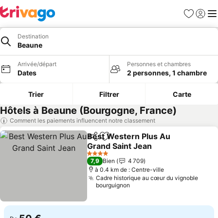
Favoris
Se con
Me
Destination
Beaune
Arrivée/départ
Personnes et chambres
Dates
2 personnes, 1 chambre
Trier
Filtrer
Carte
Hôtels à Beaune (Bourgogne, France)
Comment les paiements influencent notre classement
Best Western Plus Au
Partager
Ajouter à mes favoris
Grand Saint Jean
Consulter les prix
4 Étoiles
7,9
Bien
4 709
à 0.4 km de : Centre-ville
Cadre historique au cœur du vignoble
bourguignon