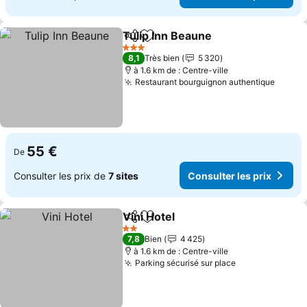
Tulip Inn Beaune
Partager
Ajouter à mes favoris
Consulter 
3 Étoiles
8,1
Très bien
5 320
à 1.6 km de : Centre-ville
Restaurant bourguignon authentique
Consul
55 €
De
Consulter les prix de
7 sites
Consulter les prix
Vini Hotel
Partager
Ajouter à mes favoris
Consulter les pri
2 Étoiles
7,8
Bien
4 425
à 1.6 km de : Centre-ville
Parking sécurisé sur place
Consulter les 