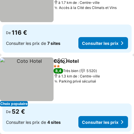
à 1.7 km de : Centre-ville
Accès à la Cité des Climats et Vins
Consult
116 €
De
Consulter les prix de
7 sites
Consulter les prix
Coto Hotel
Partager
Ajouter à mes favoris
Consulter les pr
2 Étoiles
8,4
Très bien
5 520
à 1.3 km de : Centre-ville
Parking privé sécurisé
Consulter les pri
Choix populaire
52 €
De
Consulter les prix de
4 sites
Consulter les prix