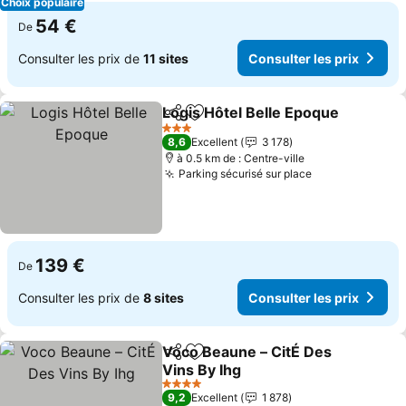
Choix populaire
54 €
De
Consulter les prix de
11 sites
Consulter les prix
Logis Hôtel Belle Epoque
Partager
Ajouter à mes favoris
C
3 Étoiles
8,6
Excellent
3 178
à 0.5 km de : Centre-ville
Parking sécurisé sur place
Consulter les 
139 €
De
Consulter les prix de
8 sites
Consulter les prix
Voco Beaune – CitÉ Des
Partager
Ajouter à mes favoris
Vins By Ihg
Consulter les prix
4 Étoiles
9,2
Excellent
1 878