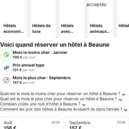
Hôtels
Hôtels de
Hôtels
Hôtels
Hôtel
économiq
luxe
avec
animaux
ues
piscine
acceptés
Voici quand réserver un hôtel à Beaune
Mois le moins cher : Janvier
100 €
par nuit
Prix annuel type
131 €
par nuit
Mois le plus cher : Septembre
157 €
par nuit
Questions fréquemment posées au sujet de B
Quel est le mois le moins cher pour réserver un hôtel à Beaune ?
Quel est le mois le plus cher pour réserver un hôtel à Beaune ?
Combien coûte une nuit d’hôtel à Beaune ?
Comment les prix des hôtels à Beaune évoluent-ils dans l’année ?
Août
2026
Septembre
2026
156 €
157 €