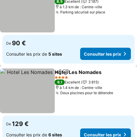
8,5
Excellent
2 187
à 1.3 km de : Centre-ville
Parking sécurisé sur place
Consulter les 
90 €
De
Consulter les prix de
5 sites
Consulter les prix
Hotel Les Nomades
Partager
Ajouter à mes favoris
Consult
4 Étoiles
9,1
Excellent
3 815
à 1.4 km de : Centre-ville
Deux piscines pour te détendre
Consulter 
129 €
De
Consulter les prix de
6 sites
Consulter les prix