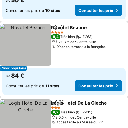
50 €
De
Consulter les prix de
10 sites
Consulter les prix
Novotel Beaune
Partager
Ajouter à mes favoris
Consulter 
4 Étoiles
8,4
Très bien
7 263
à 2.0 km de : Centre-ville
Dîner en terrasse à la française
Consulter 
Choix populaire
84 €
De
Consulter les prix de
11 sites
Consulter les prix
Logis Hotel De La Cloche
Partager
Ajouter à mes favoris
C
3 Étoiles
8,2
Très bien
2 415
à 0.5 km de : Centre-ville
Accès facile au Musée du Vin
Consulter l