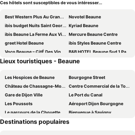
Ces hôtels sont susceptibles de vous intéresser...
Best Western Plus Au Grand Saint Jean
Novotel Beaune
ibis budget Nuits Saint Georges
Kyriad Beaune
ibis Beaune La Ferme Aux Vins
Mercure Beaune Centre
greet Hotel Beaune
ibis Styles Beaune Centre
Voco Beaune – CitÉ Des Vins By Ihg
B&B HOTEL Beaune Sud 1 Palais Des Congrès
Lieux touristiques - Beaune
ibis Beaune Centre
ibis Nuits Saint Georges
ibis budget Beaune
PREMIERE CLASSE BEAUNE
Les Hospices de Beaune
Bourgogne Street
KYRIAD PRESTIGE BEAUNE - Le Panorama
Campanile Beaune
Château de Chassagne-Montrachet
Centre Commercial de la Toison d'Or
Logis Hotel De La Cloche
B&B HOTEL Beaune Nord
Gare de Dijon Ville
Le Port du Canal
Tulip Inn Beaune
Coto Hotel
Les Poussots
Aéroport Dijon Bourgogne
Hostellerie Saint-Vincent
Hotel de la Poste
Le parcours de la Chouette
Bienvenue à Savigny
Hotel Athanor Centre
Hôtel Henry II Beaune Centre
Destinations populaires
La Colombière
La Toison d'Or
Kyriad Nuits Saint Georges Dijon Sud
La Gentilhommière
Parc des Expositions et Congrès de Dijon
Fort de la Motte Giron
Alfred Hotels Beaune La Madeleine
Vini Hotel