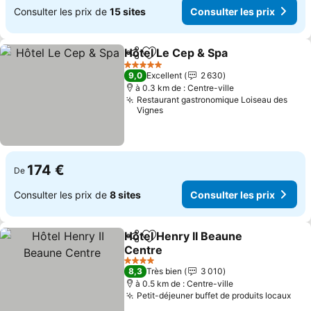
Consulter les prix de
15 sites
Consulter les prix
Hôtel Le Cep & Spa
Partager
Ajouter à mes favoris
Consult
5 Étoiles
9,0
Excellent
2 630
à 0.3 km de : Centre-ville
Restaurant gastronomique Loiseau des
Vignes
174 €
De
Consulter les prix de
8 sites
Consulter les prix
Hôtel Henry II Beaune
Partager
Ajouter à mes favoris
Centre
Consulter les prix
4 Étoiles
8,3
Très bien
3 010
à 0.5 km de : Centre-ville
Petit-déjeuner buffet de produits locaux
Cons