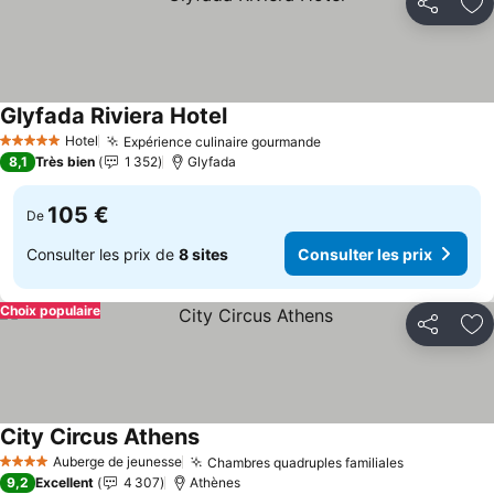
Partager
Aj
Glyfada Riviera Hotel
Hotel
Expérience culinaire gourmande
5 Étoiles
8,1
Très bien
1 352
Glyfada
105 €
De
Consulter les prix de
8 sites
Consulter les prix
Choix populaire
Partager
Aj
City Circus Athens
Auberge de jeunesse
Chambres quadruples familiales
4 Étoiles
9,2
Excellent
4 307
Athènes