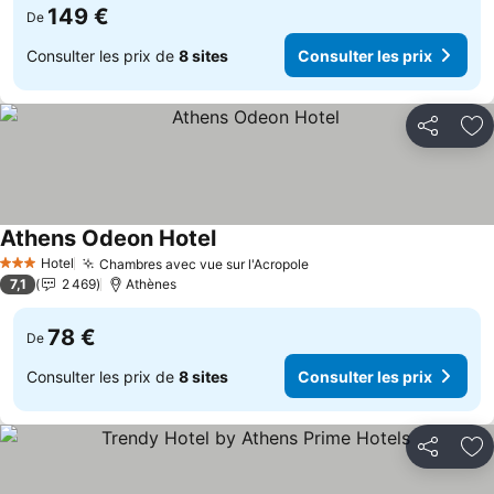
149 €
De
Consulter les prix de
8 sites
Consulter les prix
Partager
Aj
Athens Odeon Hotel
Hotel
Chambres avec vue sur l'Acropole
3 Étoiles
7,1
2 469
Athènes
78 €
De
Consulter les prix de
8 sites
Consulter les prix
Partager
Aj