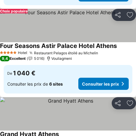
Choix populaire
Partager
Aj
Four Seasons Astir Palace Hotel Athens
Hotel
Restaurant Pelagos étoilé au Michelin
5 Étoiles
9,4
Excellent
5 016
Vouliagmeni
1 040 €
De
Consulter les prix de
6 sites
Consulter les prix
Partager
Aj
Grand Hyatt Athens