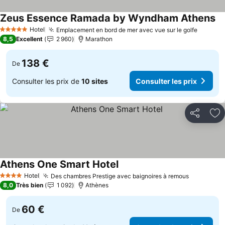
Zeus Essence Ramada by Wyndham Athens
Hotel
Emplacement en bord de mer avec vue sur le golfe
5 Étoiles
8,5
Excellent
2 960
Marathon
138 €
De
Consulter les prix de
10 sites
Consulter les prix
Partager
Aj
Athens One Smart Hotel
Hotel
Des chambres Prestige avec baignoires à remous
4 Étoiles
8,0
Très bien
1 092
Athènes
60 €
De