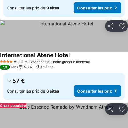
Consulter les prix de
9 sites
Consulter les prix
Partager
Aj
International Atene Hotel
Hotel
Expérience culinaire grecque moderne
4 Étoiles
7,9
Bien
5 882
Athènes
57 €
De
Consulter les prix de
6 sites
Consulter les prix
Choix populaire
Partager
Aj