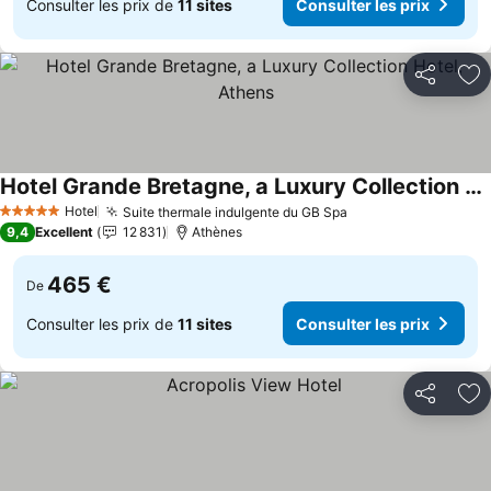
Consulter les prix de
11 sites
Consulter les prix
Partager
Aj
Hotel Grande Bretagne, a Luxury Collection Hotel, Athens
Hotel
Suite thermale indulgente du GB Spa
5 Étoiles
9,4
Excellent
12 831
Athènes
465 €
De
Consulter les prix de
11 sites
Consulter les prix
Partager
Aj