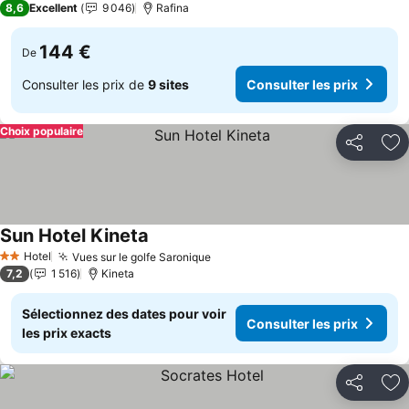
8,6
Excellent
9 046
Rafina
144 €
De
Consulter les prix de
9 sites
Consulter les prix
Choix populaire
Partager
Aj
Sun Hotel Kineta
Hotel
Vues sur le golfe Saronique
2 Étoiles
7,2
1 516
Kineta
Sélectionnez des dates pour voir
Consulter les prix
les prix exacts
Partager
Aj