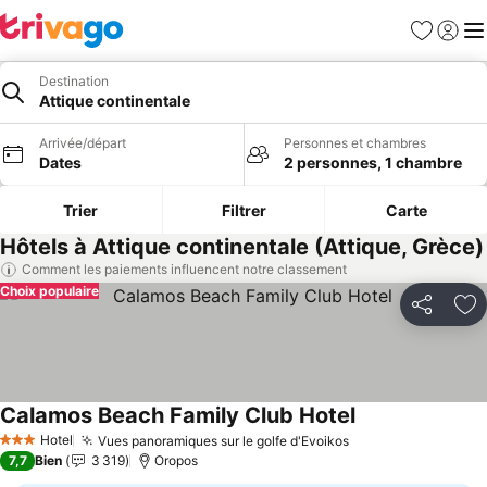
Favoris
Se con
Me
Destination
Attique continentale
Arrivée/départ
Personnes et chambres
Dates
2 personnes, 1 chambre
Trier
Filtrer
Carte
Hôtels à Attique continentale (Attique, Grèce)
Comment les paiements influencent notre classement
Choix populaire
Partager
Aj
Calamos Beach Family Club Hotel
Hotel
Vues panoramiques sur le golfe d'Evoikos
3 Étoiles
7,7
Bien
3 319
Oropos