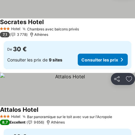
Socrates Hotel
Hotel
Chambres avec balcons privés
3 Étoiles
7,1
3 778
Athènes
30 €
De
Consulter les prix de
9 sites
Consulter les prix
Partager
Aj
Attalos Hotel
Hotel
Bar panoramique sur le toit avec vue sur l'Acropole
3 Étoiles
8,7
Excellent
9 656
Athènes