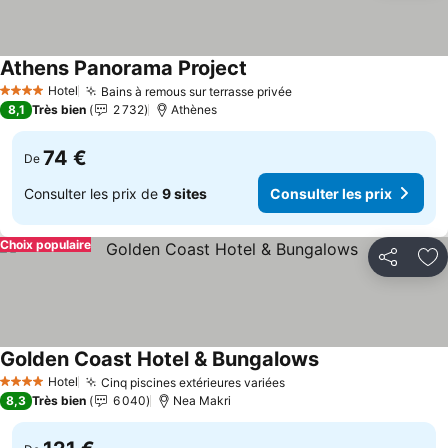
Athens Panorama Project
Hotel
Bains à remous sur terrasse privée
4 Étoiles
8,1
Très bien
2 732
Athènes
74 €
De
Consulter les prix de
9 sites
Consulter les prix
Choix populaire
Partager
Aj
Golden Coast Hotel & Bungalows
Hotel
Cinq piscines extérieures variées
4 Étoiles
8,3
Très bien
6 040
Nea Makri