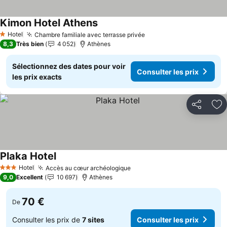
Kimon Hotel Athens
Hotel
Chambre familiale avec terrasse privée
1 Étoiles
8,3
Très bien
4 052
Athènes
Sélectionnez des dates pour voir
Consulter les prix
les prix exacts
Partager
Aj
Plaka Hotel
Hotel
Accès au cœur archéologique
3 Étoiles
9,0
Excellent
10 697
Athènes
70 €
De
Consulter les prix de
7 sites
Consulter les prix