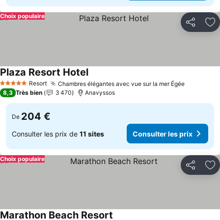
Choix populaire
Partager
Aj
Plaza Resort Hotel
Resort
Chambres élégantes avec vue sur la mer Égée
5 Étoiles
8,3
Très bien
3 470
Anavyssos
204 €
De
Consulter les prix de
11 sites
Consulter les prix
Choix populaire
Partager
Aj
Marathon Beach Resort