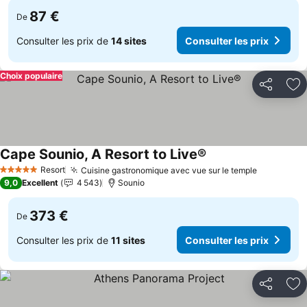
87 €
De
Consulter les prix de
14 sites
Consulter les prix
Choix populaire
Partager
Aj
Cape Sounio, A Resort to Live®
Resort
Cuisine gastronomique avec vue sur le temple
5 Étoiles
9,0
Excellent
4 543
Sounio
373 €
De
Consulter les prix de
11 sites
Consulter les prix
Partager
Aj