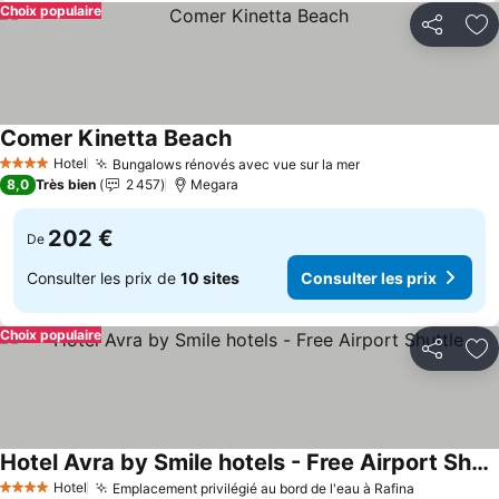
Choix populaire
Partager
Aj
Comer Kinetta Beach
Hotel
Bungalows rénovés avec vue sur la mer
4 Étoiles
8,0
Très bien
2 457
Megara
202 €
De
Consulter les prix de
10 sites
Consulter les prix
Choix populaire
Partager
Aj
Hotel Avra by Smile hotels - Free Airport Shuttle
Hotel
Emplacement privilégié au bord de l'eau à Rafina
4 Étoiles