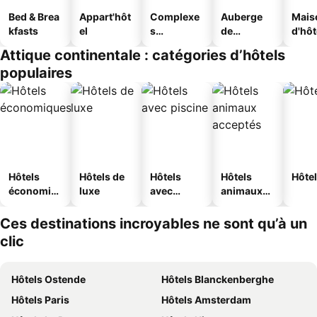
Bed & Brea
Appart'hôt
Complexe
Auberge
Mais
kfasts
el
s
de
d'hô
touristique
jeunesse
Attique continentale : catégories d’hôtels
s
populaires
Hôtels
Hôtels de
Hôtels
Hôtels
Hôtel
économiq
luxe
avec
animaux
ues
piscine
acceptés
Ces destinations incroyables ne sont qu’à un
clic
Hôtels Ostende
Hôtels Blanckenberghe
Hôtels Paris
Hôtels Amsterdam