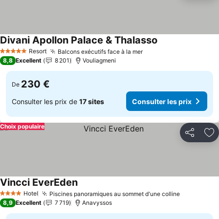
Divani Apollon Palace & Thalasso
Resort
Balcons exécutifs face à la mer
5 Étoiles
8,8
Excellent
8 201
Vouliagmeni
230 €
De
Consulter les prix de
17 sites
Consulter les prix
Choix populaire
Partager
Aj
Vincci EverEden
Hotel
Piscines panoramiques au sommet d'une colline
4 Étoiles
8,9
Excellent
7 719
Anavyssos