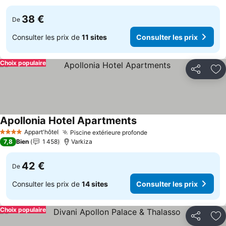
38 €
De
Consulter les prix de
11 sites
Consulter les prix
Choix populaire
Partager
Aj
Apollonia Hotel Apartments
Appart'hôtel
Piscine extérieure profonde
4 Étoiles
7,8
Bien
1 458
Varkiza
42 €
De
Consulter les prix de
14 sites
Consulter les prix
Choix populaire
Partager
Aj