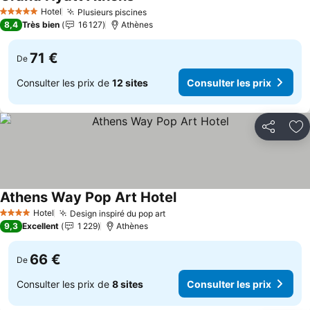
Hotel
Plusieurs piscines
5 Étoiles
8,4
Très bien
16 127
Athènes
71 €
De
Consulter les prix de
12 sites
Consulter les prix
Partager
Aj
Athens Way Pop Art Hotel
Hotel
Design inspiré du pop art
4 Étoiles
9,3
Excellent
1 229
Athènes
66 €
De
Consulter les prix de
8 sites
Consulter les prix