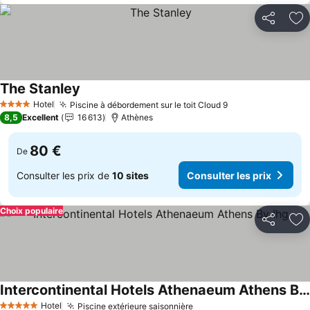
Partager
Aj
The Stanley
Hotel
Piscine à débordement sur le toit Cloud 9
4 Étoiles
8,5
Excellent
16 613
Athènes
80 €
De
Consulter les prix de
10 sites
Consulter les prix
Choix populaire
Partager
Aj
Intercontinental Hotels Athenaeum Athens By Ihg
Hotel
Piscine extérieure saisonnière