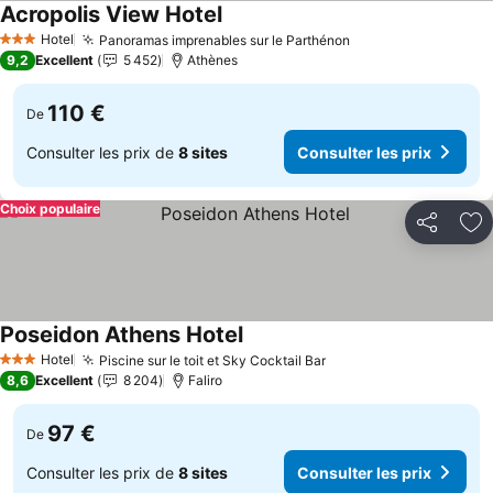
Acropolis View Hotel
Hotel
Panoramas imprenables sur le Parthénon
3 Étoiles
9,2
Excellent
5 452
Athènes
110 €
De
Consulter les prix de
8 sites
Consulter les prix
Choix populaire
Partager
Aj
Poseidon Athens Hotel
Hotel
Piscine sur le toit et Sky Cocktail Bar
3 Étoiles
8,6
Excellent
8 204
Faliro
97 €
De
Consulter les prix de
8 sites
Consulter les prix