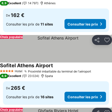
5 Étoiles
8,9
Excellent
14 797
Athènes
162 €
De
Consulter les prix de
11 sites
Consulter les prix
Choix populaire
Partager
Aj
Sofitel Athens Airport
Hotel
Proximité imbattable du terminal de l'aéroport
5 Étoiles
8,9
Excellent
23 024
Spata
265 €
De
Consulter les prix de
16 sites
Consulter les prix
Choix populaire