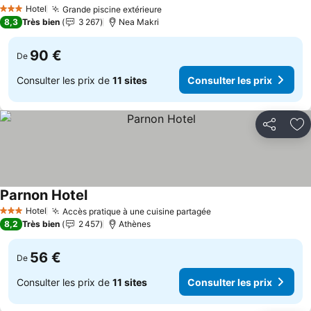
Hotel
Grande piscine extérieure
3 Étoiles
8,3
Très bien
3 267
Nea Makri
90 €
De
Consulter les prix de
11 sites
Consulter les prix
Partager
Aj
Parnon Hotel
Hotel
Accès pratique à une cuisine partagée
3 Étoiles
8,2
Très bien
2 457
Athènes
56 €
De
Consulter les prix de
11 sites
Consulter les prix