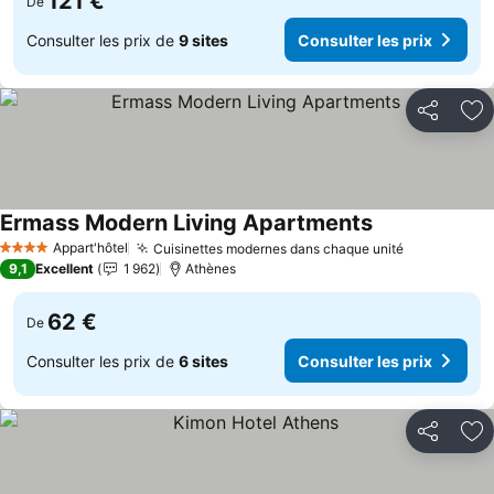
121 €
De
Consulter les prix de
9 sites
Consulter les prix
Partager
Aj
Ermass Modern Living Apartments
Appart'hôtel
Cuisinettes modernes dans chaque unité
4 Étoiles
9,1
Excellent
1 962
Athènes
62 €
De
Consulter les prix de
6 sites
Consulter les prix
Partager
Aj