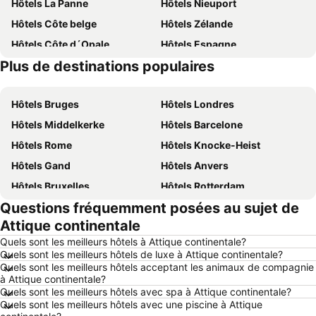
Hôtels La Panne
Hôtels Nieuport
Hôtels Côte belge
Hôtels Zélande
Hôtels Côte d´Opale
Hôtels Espagne
Plus de destinations populaires
Hôtels Belgique
Hôtels Ardennes belges
Hôtels Bruges
Hôtels Londres
Hôtels Middelkerke
Hôtels Barcelone
Hôtels Rome
Hôtels Knocke-Heist
Hôtels Gand
Hôtels Anvers
Hôtels Bruxelles
Hôtels Rotterdam
Questions fréquemment posées au sujet de
Hôtels Maastricht
Hôtels Durbuy
Attique continentale
Hôtels Hasselt
Hôtels New York
Quels sont les meilleurs hôtels à Attique continentale?
Hôtels Boulogne-sur-Mer
Hôtels Le Coq
Quels sont les meilleurs hôtels de luxe à Attique continentale?
Quels sont les meilleurs hôtels acceptant les animaux de compagnie
Hôtels Le Touquet-Paris-Plage
Hôtels Dunkerque
à Attique continentale?
Hôtels Málaga
Hôtels France
Quels sont les meilleurs hôtels avec spa à Attique continentale?
Quels sont les meilleurs hôtels avec une piscine à Attique
Hôtels Luxembourg
Hôtels Ténérife