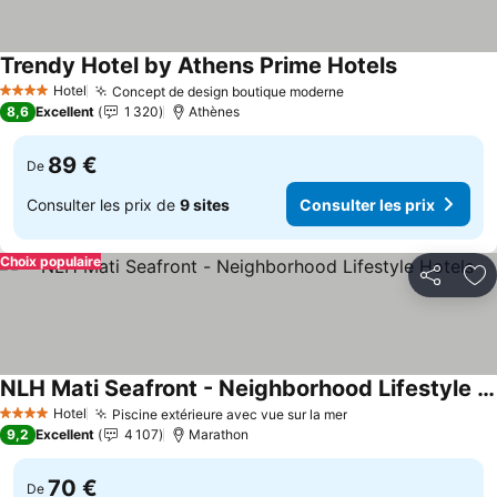
Trendy Hotel by Athens Prime Hotels
Hotel
Concept de design boutique moderne
4 Étoiles
8,6
Excellent
1 320
Athènes
89 €
De
Consulter les prix de
9 sites
Consulter les prix
Choix populaire
Partager
Aj
NLH Mati Seafront - Neighborhood Lifestyle Hotels
Hotel
Piscine extérieure avec vue sur la mer
4 Étoiles
9,2
Excellent
4 107
Marathon
70 €
De