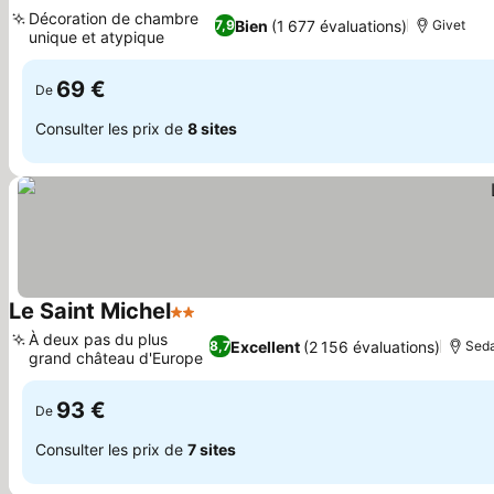
3 Étoiles
Consulter les prix
Décoration de chambre
Bien
(1 677 évaluations)
7,9
Givet
unique et atypique
Consulter les prix
69 €
De
Consulter les prix de
8 sites
Le Saint Michel
2 Étoiles
Consulter les prix
À deux pas du plus
Excellent
(2 156 évaluations)
8,7
Sed
grand château d'Europe
Consulter les prix
93 €
De
Consulter les prix de
7 sites