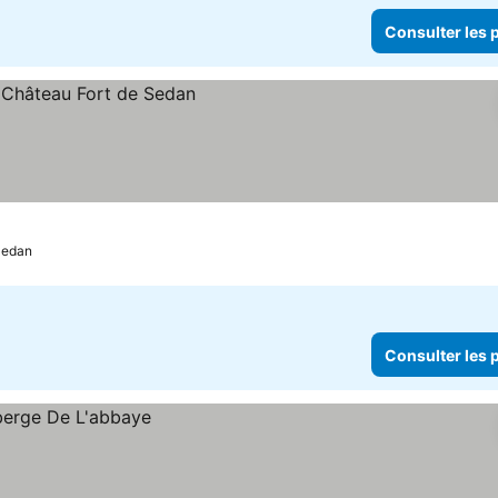
Consulter les p
es prix
edan
Consulter les p