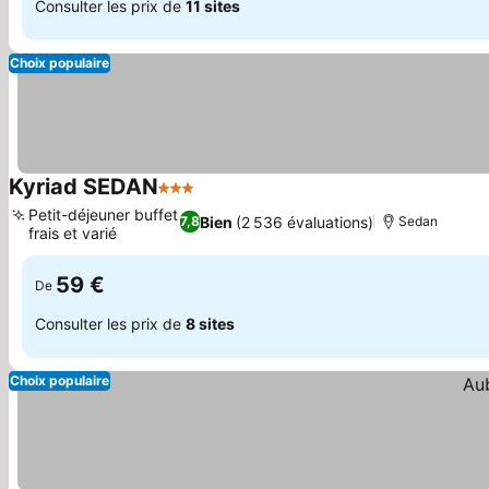
Consulter les prix de
11 sites
Choix populaire
Kyriad SEDAN
3 Étoiles
Consulter les prix
Petit-déjeuner buffet
Bien
(2 536 évaluations)
7,8
Sedan
frais et varié
Consulter les prix
59 €
De
Consulter les prix de
8 sites
Choix populaire