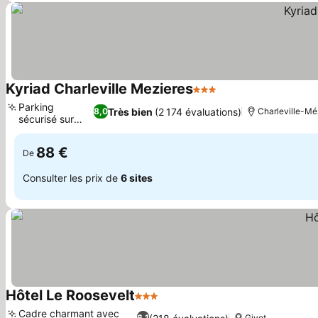
Kyriad Charleville Mezieres
3 Étoiles
Consulter les prix
Parking
Très bien
(2 174 évaluations)
8,0
Charleville-Mé
sécurisé sur
Consulter les prix
place
88 €
De
Consulter les prix de
6 sites
Hôtel Le Roosevelt
3 Étoiles
Consulter les prix
Cadre charmant avec
6,1
Givet