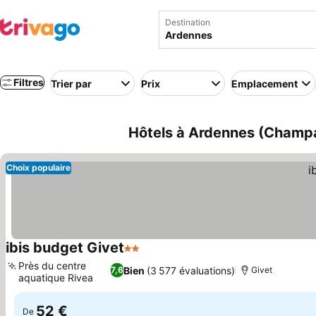
Destination
Filtres
Trier par
Prix
Emplacement
Hôtels à Ardennes (Champ
Choix populaire
ibis budget Givet
2 Étoiles
Consulter les prix
Près du centre
Bien
(3 577 évaluations)
7,6
Givet
aquatique Rivea
Consulter les prix
52 €
De