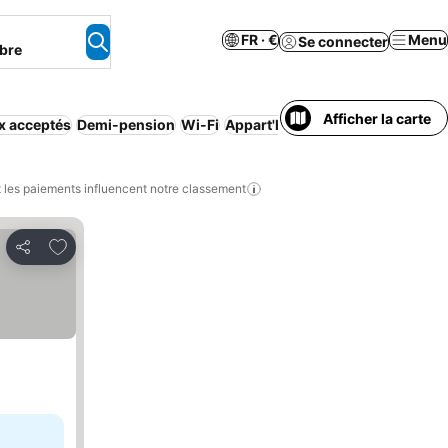
FR · €
Menu
Se connecter
bre
Afficher la carte
x acceptés
Demi-pension
Wi-Fi
Appart'hôtel
Spa
Bains à remou
les paiements influencent notre classement
Ajouter à mes favoris
Partager