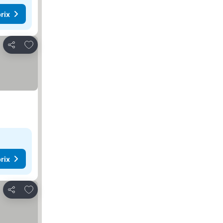
rix
Ajouter à mes favoris
Partager
rix
Ajouter à mes favoris
Partager