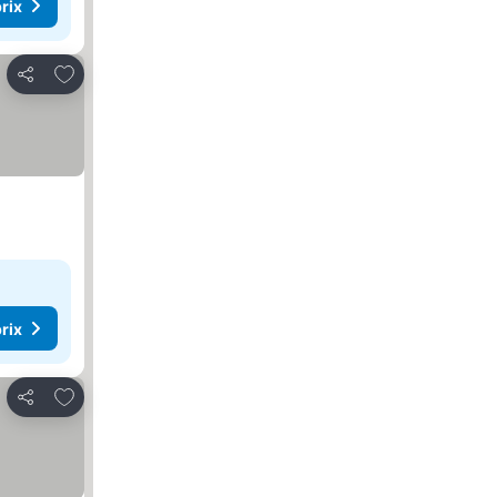
rix
Ajouter à mes favoris
Partager
rix
Ajouter à mes favoris
Partager