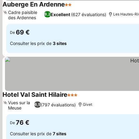
Auberge En Ardenne
2 Étoiles
Consulter les prix
Cadre paisible
Excellent
(627 évaluations)
9,2
Les Hautes-Ri
des Ardennes
Consulter les prix
69 €
De
Consulter les prix de
3 sites
Hotel Val Saint Hilaire
3 Étoiles
Consulter les prix
Vues sur la
(797 évaluations)
6,5
Givet
Meuse
Consulter les prix
76 €
De
Consulter les prix de
7 sites