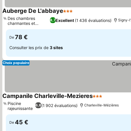
Auberge De L'abbaye
3 Étoiles
Consulter les prix
Des chambres
Excellent
(1 436 évaluations)
8,7
Signy-l
charmantes et
Consulter les prix
uniques
78 €
De
Consulter les prix de
3 sites
Choix populaire
Campanile Charleville-Mezieres
3 Étoiles
Consulter le
Piscine
(1 902 évaluations)
6,6
Charleville-Mézières
rajeunissante
Consulter les prix
45 €
De