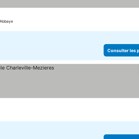
'Abbaye
Consulter les p
s prix