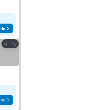
rix
Ajouter à mes favoris
Partager
rix