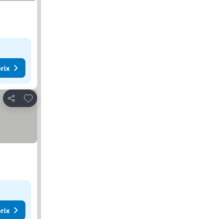
rix
Ajouter à mes favoris
Partager
rix