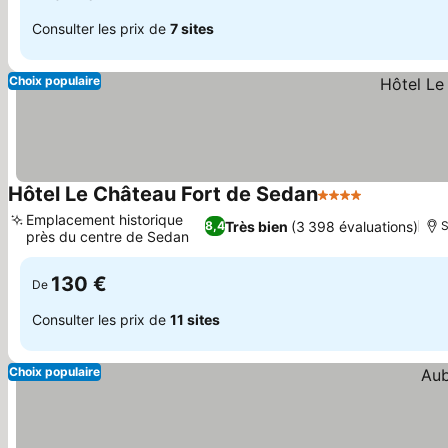
Consulter les prix de
7 sites
Choix populaire
Hôtel Le Château Fort de Sedan
4 Étoiles
Consulter l
Emplacement historique
Très bien
(3 398 évaluations)
8,4
S
près du centre de Sedan
Consulter les prix
130 €
De
Consulter les prix de
11 sites
Choix populaire