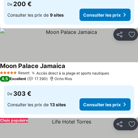
200 €
De
Consulter les prix de
9 sites
Consulter les prix
Partager
Aj
Moon Palace Jamaica
Resort
Accès direct à la plage et sports nautiques
5 Étoiles
8,5
Excellent
17 390
Ocho Rios
303 €
De
Consulter les prix de
13 sites
Consulter les prix
Choix populaire
Partager
Aj