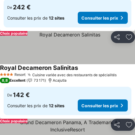
242 €
De
Consulter les prix de
12 sites
Consulter les prix
Choix populaire
Partager
Aj
Royal Decameron Salinitas
Resort
Cuisine variée avec des restaurants de spécialités
4 Étoiles
8,8
Excellent
73 171
Acajutla
142 €
De
Consulter les prix de
12 sites
Consulter les prix
Choix populaire
Partager
Aj