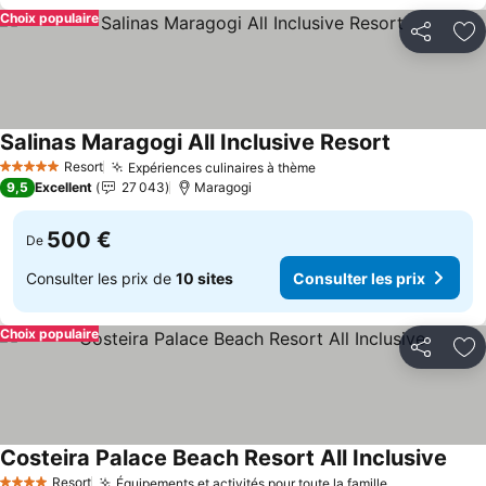
Choix populaire
Partager
Aj
Salinas Maragogi All Inclusive Resort
Resort
Expériences culinaires à thème
5 Étoiles
9,5
Excellent
27 043
Maragogi
500 €
De
Consulter les prix de
10 sites
Consulter les prix
Choix populaire
Partager
Aj
Costeira Palace Beach Resort All Inclusive
Resort
Équipements et activités pour toute la famille