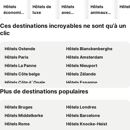
Hôtels
Hôtels de
Hôtels
Hôtels
Hôtel
économiq
luxe
avec
animaux
ues
piscine
acceptés
Ces destinations incroyables ne sont qu’à un
clic
Hôtels Ostende
Hôtels Blanckenberghe
Hôtels Paris
Hôtels Amsterdam
Hôtels La Panne
Hôtels Nieuport
Hôtels Côte belge
Hôtels Zélande
Hôtels Côte d´Opale
Hôtels Espagne
Plus de destinations populaires
Hôtels Belgique
Hôtels Ardennes belges
Hôtels Bruges
Hôtels Londres
Hôtels Middelkerke
Hôtels Barcelone
Hôtels Rome
Hôtels Knocke-Heist