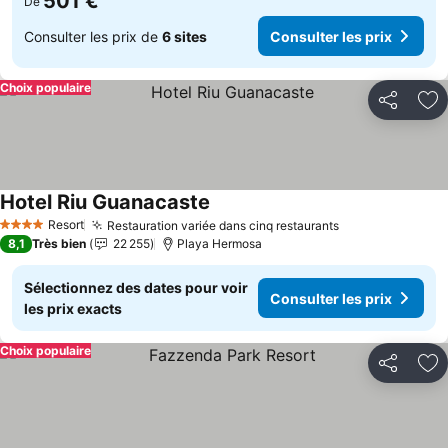
501 €
De
Consulter les prix de
6 sites
Consulter les prix
Choix populaire
Partager
Aj
Hotel Riu Guanacaste
Resort
Restauration variée dans cinq restaurants
4 Étoiles
8,1
Très bien
22 255
Playa Hermosa
Sélectionnez des dates pour voir
Consulter les prix
les prix exacts
Choix populaire
Partager
Aj