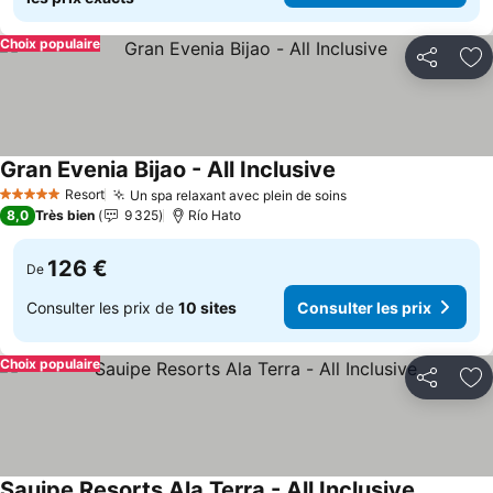
Choix populaire
Partager
Aj
Gran Evenia Bijao - All Inclusive
Resort
Un spa relaxant avec plein de soins
5 Étoiles
8,0
Très bien
9 325
Río Hato
126 €
De
Consulter les prix de
10 sites
Consulter les prix
Choix populaire
Partager
Aj
Sauipe Resorts Ala Terra - All Inclusive