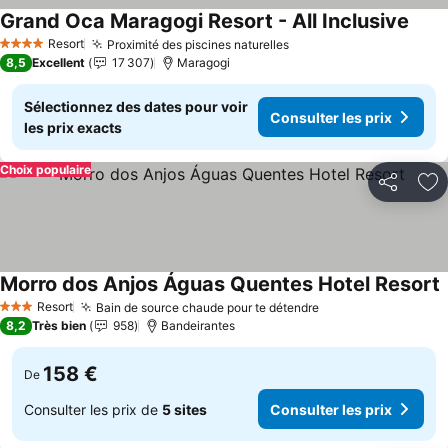
Grand Oca Maragogi Resort - All Inclusive
Resort
Proximité des piscines naturelles
4 Étoiles
8,5
Excellent
17 307
Maragogi
Sélectionnez des dates pour voir
Consulter les prix
les prix exacts
Choix populaire
Partager
Aj
Morro dos Anjos Águas Quentes Hotel Resort
Resort
Bain de source chaude pour te détendre
3 Étoiles
8,2
Très bien
958
Bandeirantes
158 €
De
Consulter les prix de
5 sites
Consulter les prix