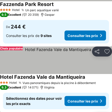
Fazzenda Park Resort
Hotel
Un parc aquatique varié
4 Étoiles
9,5
Excellent
20 359
Gaspar
244 €
De
Consulter les prix de
9 sites
Consulter les prix
Choix populaire
Partager
Aj
Hotel Fazenda Vale da Mantiqueira
Hotel
Vues panoramiques depuis la piscine à débordement
3 Étoiles
9,3
Excellent
14 071
Virgínia
Sélectionnez des dates pour voir
Consulter les prix
les prix exacts