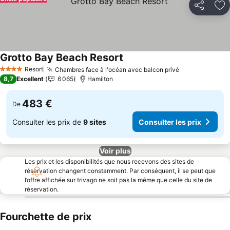
Partager
Aj
Grotto Bay Beach Resort
Resort
Chambres face à l'océan avec balcon privé
4 Étoiles
8,7
Excellent
6 065
Hamilton
483 €
De
Consulter les prix de
9 sites
Consulter les prix
Voir plus
Les prix et les disponibilités que nous recevons des sites de
réservation changent constamment. Par conséquent, il se peut que
l’offre affichée sur trivago ne soit pas la même que celle du site de
réservation.
Fourchette de prix