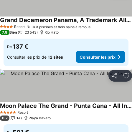
Grand Decameron Panama, A Trademark All InclusiveResort
Resort
Huit piscines et trois bains à remous
4 Étoiles
7,8
Bien
23 543
Río Hato
137 €
De
Consulter les prix de
12 sites
Consulter les prix
Partager
Aj
Moon Palace The Grand - Punta Cana - All Inclusive
Resort
5 Étoiles
6,7
14
Playa Bavaro