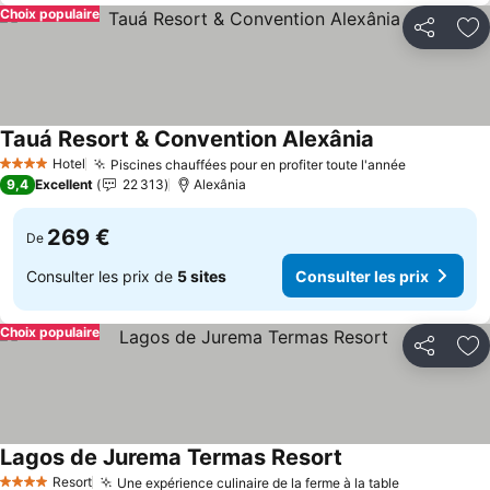
Choix populaire
Partager
Aj
Tauá Resort & Convention Alexânia
Hotel
Piscines chauffées pour en profiter toute l'année
4 Étoiles
9,4
Excellent
22 313
Alexânia
269 €
De
Consulter les prix de
5 sites
Consulter les prix
Choix populaire
Partager
Aj
Lagos de Jurema Termas Resort
Resort
Une expérience culinaire de la ferme à la table
4 Étoiles