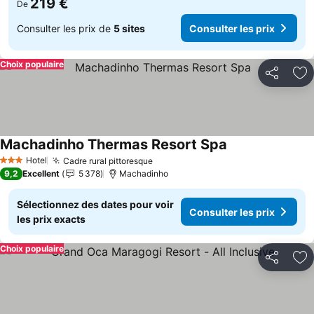
219 €
De
Consulter les prix de
5 sites
Consulter les prix
Choix populaire
Partager
Aj
Machadinho Thermas Resort Spa
Hotel
Cadre rural pittoresque
3 Étoiles
9,2
Excellent
5 378
Machadinho
Sélectionnez des dates pour voir
Consulter les prix
les prix exacts
Choix populaire
Partager
Aj