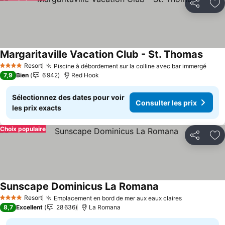
Partager
Aj
Margaritaville Vacation Club - St. Thomas
Resort
Piscine à débordement sur la colline avec bar immergé
4 Étoiles
7,9
Bien
6 942
Red Hook
Sélectionnez des dates pour voir
Consulter les prix
les prix exacts
Choix populaire
Partager
Aj
Sunscape Dominicus La Romana
Resort
Emplacement en bord de mer aux eaux claires
4 Étoiles
8,7
Excellent
28 636
La Romana