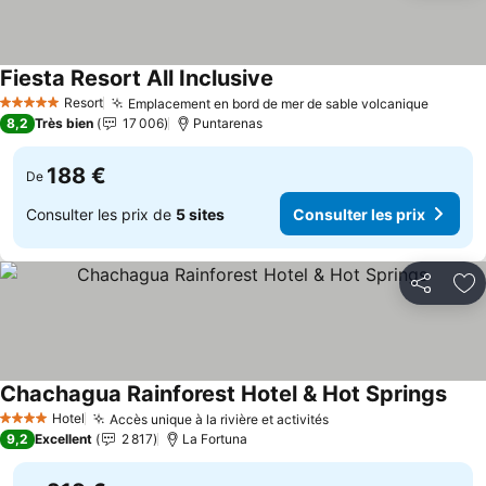
Fiesta Resort All Inclusive
Resort
Emplacement en bord de mer de sable volcanique
5 Étoiles
8,2
Très bien
17 006
Puntarenas
188 €
De
Consulter les prix de
5 sites
Consulter les prix
Partager
Aj
Chachagua Rainforest Hotel & Hot Springs
Hotel
Accès unique à la rivière et activités
4 Étoiles
9,2
Excellent
2 817
La Fortuna