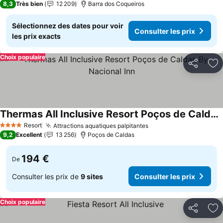
8,3
Très bien
12 209
Barra dos Coqueiros
Sélectionnez des dates pour voir
Consulter les prix
les prix exacts
Choix populaire
Partager
Aj
Thermas All Inclusive Resort Poços de Caldas By Nacional Inn
Resort
Attractions aquatiques palpitantes
4 Étoiles
9,2
Excellent
13 256
Poços de Caldas
194 €
De
Consulter les prix de
9 sites
Consulter les prix
Choix populaire
Partager
Aj