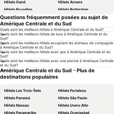
Hôtels Gand
Hôtels Anvers
Hôtels Bruxelles
Hôtels Rotterdam
Questions fréquemment posées au sujet de
Hôtels Maastricht
Hôtels Durbuy
Amérique Centrale et du Sud
Hôtels Hasselt
Hôtels New York
Quels sont les meilleurs hôtels à Amérique Centrale et du Sud?
Hôtels Boulogne-sur-Mer
Hôtels Le Coq
Quels sont les meilleurs hôtels de luxe à Amérique Centrale et du
Sud?
Hôtels Le Touquet-Paris-Plage
Hôtels Dunkerque
Quels sont les meilleurs hôtels acceptant les animaux de compagnie
Hôtels Málaga
Hôtels France
à Amérique Centrale et du Sud?
Quels sont les meilleurs hôtels avec spa à Amérique Centrale et du
Hôtels Luxembourg
Hôtels Ténérife
Sud?
Quels sont les meilleurs hôtels avec une piscine à Amérique Centrale
Hôtels Majorque
Hôtels Ibiza
et du Sud?
Hôtels Italie
Hôtels Normandie
Amérique Centrale et du Sud - Plus de
Hôtels Pays-Bas
Hôtels Grèce
destinations populaires
Hôtels Île de Rhodes
Hôtels Crète
Hôtels Lac de Garde
Hôtels Les Trois-Îlets
Hôtels Costa Brava
Hôtels Fortaleza
Hôtels Bretagne
Hôtels Panamá
Hôtels Mosel/ Saar
Hôtels São Paulo
Hôtels Sicile
Hôtels Nassau
Hôtels Malte
Hôtels Uvero Alto
Hôtels Grande Canarie
Hôtels Paramaribo
Hôtels Turquie
Hôtels Oranjestad