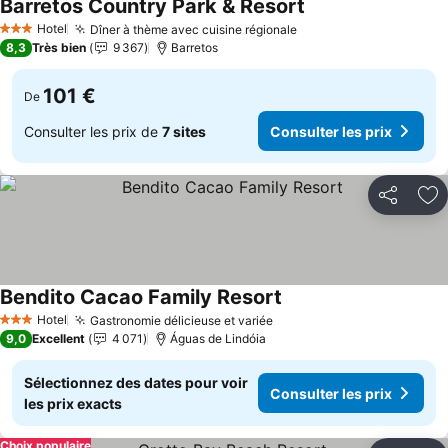
Barretos Country Park & Resort
Hotel
Dîner à thème avec cuisine régionale
3 Étoiles
8,3
Très bien
9 367
Barretos
101 €
De
Consulter les prix de
7 sites
Consulter les prix
Partager
Aj
Bendito Cacao Family Resort
Hotel
Gastronomie délicieuse et variée
3 Étoiles
9,0
Excellent
4 071
Águas de Lindóia
Sélectionnez des dates pour voir
Consulter les prix
les prix exacts
Choix populaire