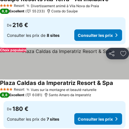
Resort
Divertissement animé à Vila Nova da Praia
4 Étoiles
8,8
Excellent
55 233
Costa do Sauípe
216 €
De
Consulter les prix de
8 sites
Consulter les prix
Choix populaire
Partager
Aj
Plaza Caldas da Imperatriz Resort & Spa
Resort
Vues sur la montagne et beauté naturelle
4 Étoiles
8,8
Excellent
6 081
Santo Amaro da Imperatriz
180 €
De
Consulter les prix de
7 sites
Consulter les prix