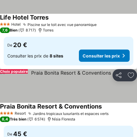
Life Hotel Torres
Hotel
Piscine sur le toit avec vue panoramique
3 Étoiles
7,6
Bien
8 717
Torres
20 €
De
Consulter les prix de
8 sites
Consulter les prix
Choix populaire
Partager
Aj
Praia Bonita Resort & Conventions
Resort
Jardins tropicaux luxuriants et espaces verts
4 Étoiles
8,4
Très bien
6 574
Nísia Floresta
45 €
De