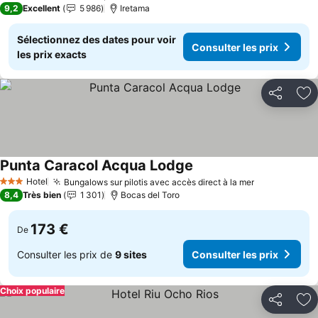
9,2
Excellent
5 986
Iretama
Sélectionnez des dates pour voir
Consulter les prix
les prix exacts
Partager
Aj
Punta Caracol Acqua Lodge
Hotel
Bungalows sur pilotis avec accès direct à la mer
3 Étoiles
8,4
Très bien
1 301
Bocas del Toro
173 €
De
Consulter les prix de
9 sites
Consulter les prix
Choix populaire
Partager
Aj