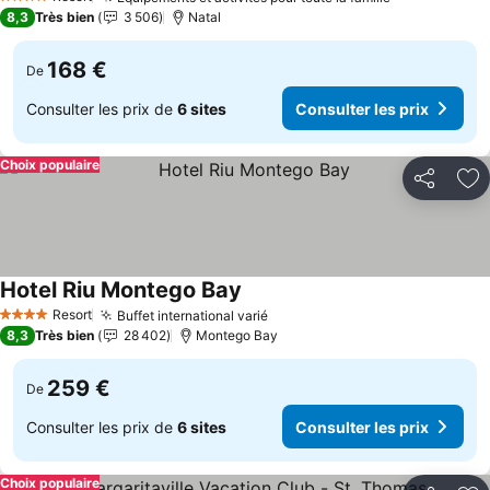
4 Étoiles
8,3
Très bien
3 506
Natal
168 €
De
Consulter les prix de
6 sites
Consulter les prix
Choix populaire
Partager
Aj
Hotel Riu Montego Bay
Resort
Buffet international varié
4 Étoiles
8,3
Très bien
28 402
Montego Bay
259 €
De
Consulter les prix de
6 sites
Consulter les prix
Choix populaire