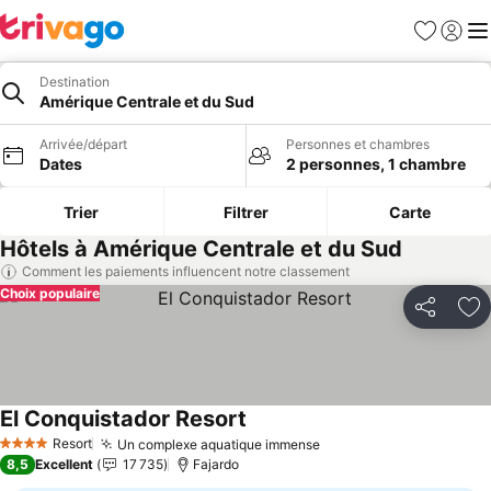
Favoris
Se con
Me
Destination
Amérique Centrale et du Sud
Arrivée/départ
Personnes et chambres
Dates
2 personnes, 1 chambre
Trier
Filtrer
Carte
Hôtels à Amérique Centrale et du Sud
Comment les paiements influencent notre classement
Choix populaire
Partager
Aj
El Conquistador Resort
Resort
Un complexe aquatique immense
4 Étoiles
8,5
Excellent
17 735
Fajardo