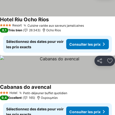
Hotel Riu Ocho Rios
Resort
Cuisine variée aux saveurs jamaïcaines
4 Étoiles
8,1
Très bien
26 343
Ocho Rios
Sélectionnez des dates pour voir
Consulter les prix
les prix exacts
Partager
Aj
Cabanas do avencal
Hotel
Petit-déjeuner buffet quotidien
3 Étoiles
9,4
Excellent
165
Ουρουμπίσι
Sélectionnez des dates pour voir
Consulter les prix
les prix exacts