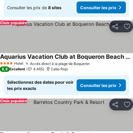
Consulter les prix de
8 sites
Consulter les prix
Choix populaire
Partager
Aj
Aquarius Vacation Club at Boqueron Beach Resort
Hotel
Accès direct à la plage de Boquerón
4 Étoiles
8,9
Excellent
4 465
Cabo Rojo
Sélectionnez des dates pour voir
Consulter les prix
les prix exacts
Choix populaire
Partager
Aj