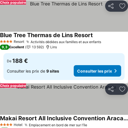
Choix populaire
Partager
Aj
Blue Tree Thermas de Lins Resort
Resort
Activités dédiées aux familles et aux enfants
4 Étoiles
9,3
Excellent
13 592
Lins
188 €
De
Consulter les prix de
9 sites
Consulter les prix
Choix populaire
Partager
Aj
Makai Resort All Inclusive Convention Aracaju
Hotel
Emplacement en bord de mer sur l'île
4 Étoiles