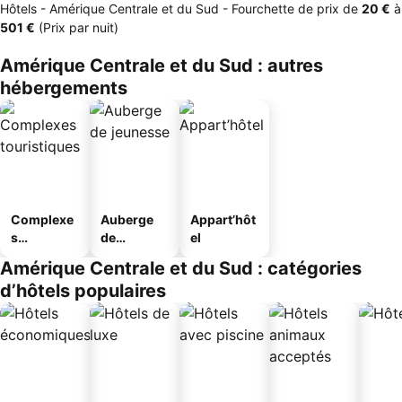
Hôtels - Amérique Centrale et du Sud -
Fourchette de prix
de
‎20 €
à
‎501 €
(Prix par nuit)
Amérique Centrale et du Sud : autres
hébergements
Complexe
Auberge
Appart’hôt
s
de
el
touristique
jeunesse
Amérique Centrale et du Sud : catégories
s
d’hôtels populaires